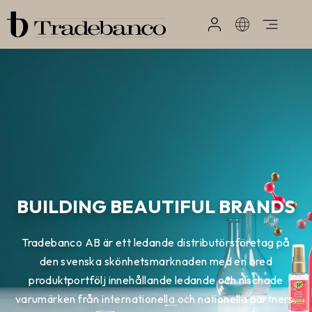
BUILDING BEAUTIFUL BRANDS
Tradebanco AB är ett ledande distributörsföretag på
den svenska skönhetsmarknaden med en bred
produktportfölj innehållande ledande och nischade
varumärken från internationella och nationella partners.