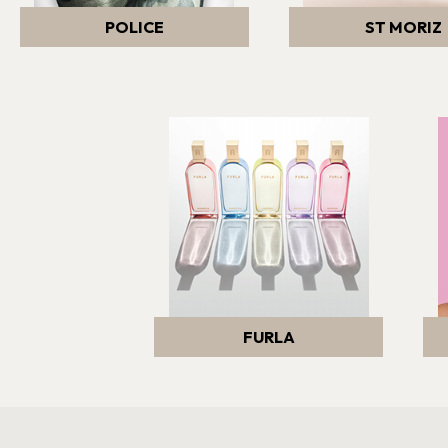
POLICE
ST MORIZ
FURLA