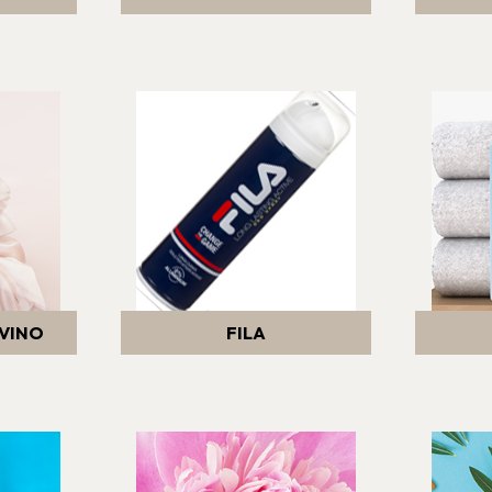
VINO
FILA