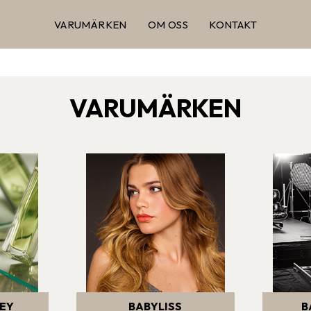
VARUMÄRKEN
OM OSS
KONTAKT
VARUMÄRKEN
EY
BABYLISS
B